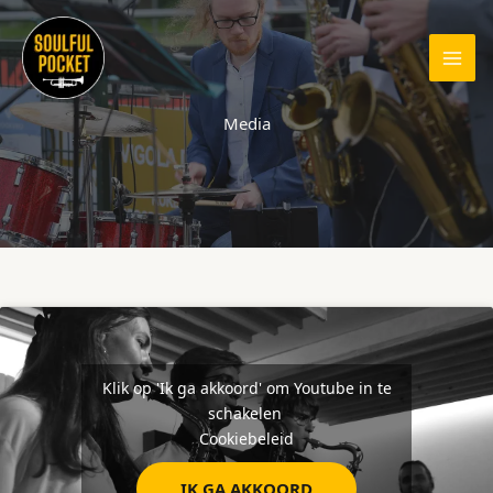
Ga
naar
de
inhoud
Media
Klik op 'Ik ga akkoord' om Youtube in te
schakelen
Cookiebeleid
IK GA AKKOORD